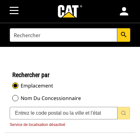
person
SEARCH
search
Rechercher par
Emplacement
Nom Du Concessionnaire
Service de localisation désactivé